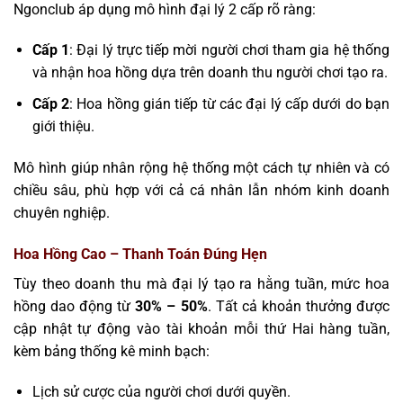
Ngonclub áp dụng mô hình đại lý 2 cấp rõ ràng:
Cấp 1
: Đại lý trực tiếp mời người chơi tham gia hệ thống
và nhận hoa hồng dựa trên doanh thu người chơi tạo ra.
Cấp 2
: Hoa hồng gián tiếp từ các đại lý cấp dưới do bạn
giới thiệu.
Mô hình giúp nhân rộng hệ thống một cách tự nhiên và có
chiều sâu, phù hợp với cả cá nhân lẫn nhóm kinh doanh
chuyên nghiệp.
Hoa Hồng Cao – Thanh Toán Đúng Hẹn
Tùy theo doanh thu mà đại lý tạo ra hằng tuần, mức hoa
hồng dao động từ
30% – 50%
. Tất cả khoản thưởng được
cập nhật tự động vào tài khoản mỗi thứ Hai hàng tuần,
kèm bảng thống kê minh bạch:
Lịch sử cược của người chơi dưới quyền.