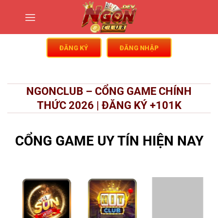
ĐĂNG KÝ
ĐĂNG NHẬP
NGONCLUB – CỔNG GAME CHÍNH
THỨC 2026 | ĐĂNG KÝ +101K
CỔNG GAME UY TÍN HIỆN NAY