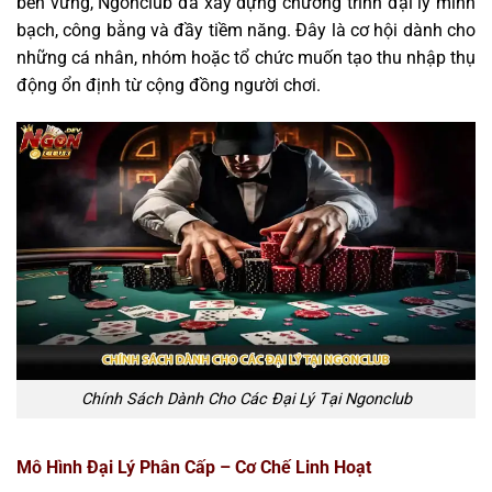
bền vững, Ngonclub đã xây dựng chương trình đại lý minh
bạch, công bằng và đầy tiềm năng. Đây là cơ hội dành cho
những cá nhân, nhóm hoặc tổ chức muốn tạo thu nhập thụ
động ổn định từ cộng đồng người chơi.
Chính Sách Dành Cho Các Đại Lý Tại Ngonclub
Mô Hình Đại Lý Phân Cấp – Cơ Chế Linh Hoạt