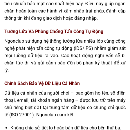
tiêu chuẩn bảo mật cao nhất hiện nay. Điều này giúp ngăn
chặn hoàn toàn các hành vi xâm nhập trái phép, đánh cắp
thông tin khi đang giao dịch hoặc đăng nhập.
Tường Lửa Và Phòng Chống Tấn Công Tự Động
Ngonclub sử dụng hệ thống tường lửa nhiều lớp cùng công
nghệ phát hiện tấn công tự động (IDS/IPS) nhằm giám sát
mọi luồng dữ liệu ra vào. Các hoạt động nghi vấn sẽ bị
chặn tức thì và gửi cảnh báo đến bộ phận kỹ thuật để xử
lý.
Chính Sách Bảo Vệ Dữ Liệu Cá Nhân
Dữ liệu cá nhân của người chơi – bao gồm họ tên, số điện
thoại, email, tài khoản ngân hàng – được lưu trữ trên máy
chủ riêng biệt đặt tại trung tâm dữ liệu có chứng chỉ quốc
tế (ISO 27001). Ngonclub cam kết:
Không chia sẻ, tiết lộ hoặc bán dữ liệu cho bên thứ ba.