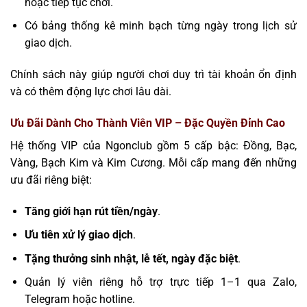
hoặc tiếp tục chơi.
Có bảng thống kê minh bạch từng ngày trong lịch sử
giao dịch.
Chính sách này giúp người chơi duy trì tài khoản ổn định
và có thêm động lực chơi lâu dài.
Ưu Đãi Dành Cho Thành Viên VIP – Đặc Quyền Đỉnh Cao
Hệ thống VIP của Ngonclub gồm 5 cấp bậc: Đồng, Bạc,
Vàng, Bạch Kim và Kim Cương. Mỗi cấp mang đến những
ưu đãi riêng biệt:
Tăng giới hạn rút tiền/ngày
.
Ưu tiên xử lý giao dịch
.
Tặng thưởng sinh nhật, lễ tết, ngày đặc biệt
.
Quản lý viên riêng hỗ trợ trực tiếp 1–1 qua Zalo,
Telegram hoặc hotline.