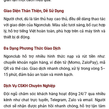
Giao Diện Thân Thiện, Dễ Sử Dụng
Người chơi, dù là tân thủ hay cao thủ, đều dễ dàng thao tác
với giao diện của Ngonclub. Màu sắc tươi sáng, bố cục hợp
lý, hỗ trợ tiếng Việt hoàn toàn, phù hợp trên cả máy tính và
thiết bị di động.
Đa Dạng Phương Thức Giao Dịch
Ngonclub hỗ trợ nhiều hình thức nạp và rút tiền như:
chuyển khoản ngân hàng, ví điện tử (Momo, ZaloPay), mã
QR và thẻ cào. Giao dịch nhanh chóng, xử lý trong vòng 5–
15 phút, đảm bảo an toàn và minh bạch.
Dịch Vụ CSKH Chuyên Nghiệp
Đội ngũ chăm sóc khách hàng hoạt động 24/7 qua nhiều
kênh như chat trực tuyến, Telegram, Zalo và email. Người
chơi sẽ nhận được phản hồi nhanh chóng, hỗ trợ tận tâm