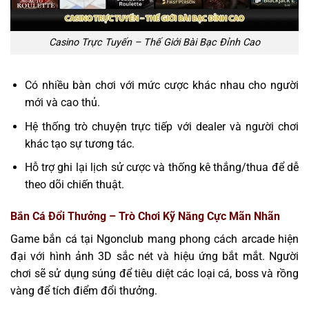
Casino Trực Tuyến – Thế Giới Bài Bạc Đỉnh Cao
Có nhiều bàn chơi với mức cược khác nhau cho người
mới và cao thủ.
Hệ thống trò chuyện trực tiếp với dealer và người chơi
khác tạo sự tương tác.
Hỗ trợ ghi lại lịch sử cược và thống kê thắng/thua để dễ
theo dõi chiến thuật.
Bắn Cá Đổi Thưởng – Trò Chơi Kỹ Năng Cực Mãn Nhãn
Game bắn cá tại Ngonclub mang phong cách arcade hiện
đại với hình ảnh 3D sắc nét và hiệu ứng bắt mắt. Người
chơi sẽ sử dụng súng để tiêu diệt các loại cá, boss và rồng
vàng để tích điểm đổi thưởng.