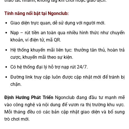
thao tác nhanh, không lag khi chơi hoặc giao dịch.
Tính năng nổi bật tại Ngonclub:
Giao diện trực quan, dễ sử dụng với người mới.
Nạp – rút tiền an toàn qua nhiều hình thức như chuyển
khoản, ví điện tử, mã QR.
Hệ thống khuyến mãi liên tục: thưởng tân thủ, hoàn trả
cược, khuyến mãi theo sự kiện.
Có hệ thống đại lý hỗ trợ nạp rút 24/7.
Đường link truy cập luôn được cập nhật mới để tránh bị
chặn.
Định Hướng Phát Triển
Ngonclub đang đầu tư mạnh mẽ
vào công nghệ và nội dung để vươn ra thị trường khu vực.
Mỗi tháng đều có các bản cập nhật giao diện và bổ sung
trò chơi mới.