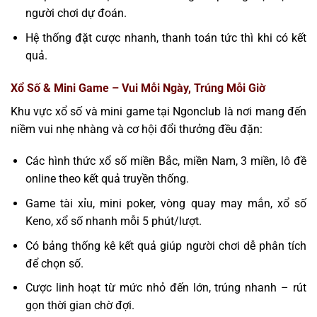
người chơi dự đoán.
Hệ thống đặt cược nhanh, thanh toán tức thì khi có kết
quả.
Xổ Số & Mini Game – Vui Mỗi Ngày, Trúng Mỗi Giờ
Khu vực xổ số và mini game tại Ngonclub là nơi mang đến
niềm vui nhẹ nhàng và cơ hội đổi thưởng đều đặn:
Các hình thức xổ số miền Bắc, miền Nam, 3 miền, lô đề
online theo kết quả truyền thống.
Game tài xỉu, mini poker, vòng quay may mắn, xổ số
Keno, xổ số nhanh mỗi 5 phút/lượt.
Có bảng thống kê kết quả giúp người chơi dễ phân tích
để chọn số.
Cược linh hoạt từ mức nhỏ đến lớn, trúng nhanh – rút
gọn thời gian chờ đợi.