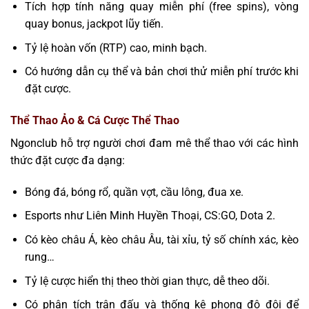
Tích hợp tính năng quay miễn phí (free spins), vòng
quay bonus, jackpot lũy tiến.
Tỷ lệ hoàn vốn (RTP) cao, minh bạch.
Có hướng dẫn cụ thể và bản chơi thử miễn phí trước khi
đặt cược.
Thể Thao Ảo & Cá Cược Thể Thao
Ngonclub hỗ trợ người chơi đam mê thể thao với các hình
thức đặt cược đa dạng:
Bóng đá, bóng rổ, quần vợt, cầu lông, đua xe.
Esports như Liên Minh Huyền Thoại, CS:GO, Dota 2.
Có kèo châu Á, kèo châu Âu, tài xỉu, tỷ số chính xác, kèo
rung…
Tỷ lệ cược hiển thị theo thời gian thực, dễ theo dõi.
Có phân tích trận đấu và thống kê phong độ đội để