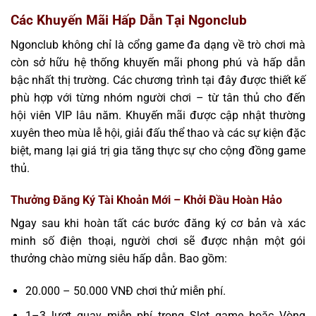
Các Khuyến Mãi Hấp Dẫn Tại Ngonclub
Ngonclub không chỉ là cổng game đa dạng về trò chơi mà
còn sở hữu hệ thống khuyến mãi phong phú và hấp dẫn
bậc nhất thị trường. Các chương trình tại đây được thiết kế
phù hợp với từng nhóm người chơi – từ tân thủ cho đến
hội viên VIP lâu năm. Khuyến mãi được cập nhật thường
xuyên theo mùa lễ hội, giải đấu thể thao và các sự kiện đặc
biệt, mang lại giá trị gia tăng thực sự cho cộng đồng game
thủ.
Thưởng Đăng Ký Tài Khoản Mới – Khởi Đầu Hoàn Hảo
Ngay sau khi hoàn tất các bước đăng ký cơ bản và xác
minh số điện thoại, người chơi sẽ được nhận một gói
thưởng chào mừng siêu hấp dẫn. Bao gồm:
20.000 – 50.000 VNĐ chơi thử miễn phí.
1–3 lượt quay miễn phí trong Slot game hoặc Vòng