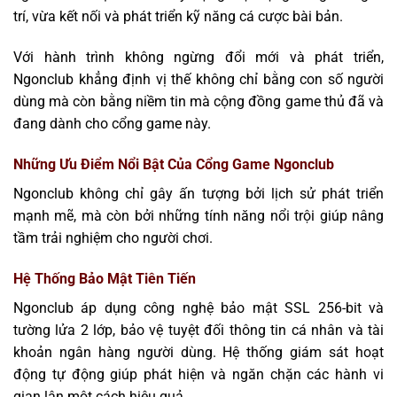
trí, vừa kết nối và phát triển kỹ năng cá cược bài bản.
Với hành trình không ngừng đổi mới và phát triển,
Ngonclub khẳng định vị thế không chỉ bằng con số người
dùng mà còn bằng niềm tin mà cộng đồng game thủ đã và
đang dành cho cổng game này.
Những Ưu Điểm Nổi Bật Của Cổng Game Ngonclub
Ngonclub không chỉ gây ấn tượng bởi lịch sử phát triển
mạnh mẽ, mà còn bởi những tính năng nổi trội giúp nâng
tầm trải nghiệm cho người chơi.
Hệ Thống Bảo Mật Tiên Tiến
Ngonclub áp dụng công nghệ bảo mật SSL 256-bit và
tường lửa 2 lớp, bảo vệ tuyệt đối thông tin cá nhân và tài
khoản ngân hàng người dùng. Hệ thống giám sát hoạt
động tự động giúp phát hiện và ngăn chặn các hành vi
gian lận một cách hiệu quả.