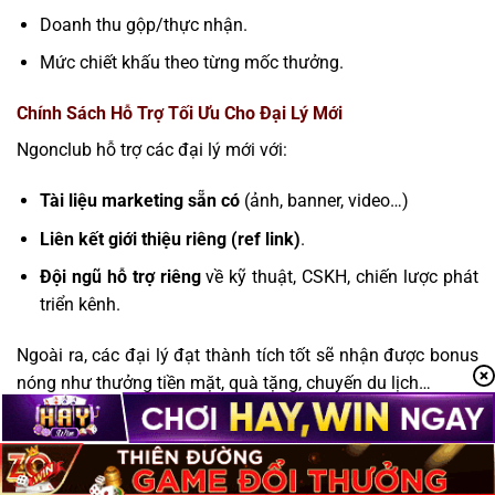
Doanh thu gộp/thực nhận.
Mức chiết khấu theo từng mốc thưởng.
Chính Sách Hỗ Trợ Tối Ưu Cho Đại Lý Mới
Ngonclub hỗ trợ các đại lý mới với:
Tài liệu marketing sẵn có
(ảnh, banner, video…)
Liên kết giới thiệu riêng (ref link)
.
Đội ngũ hỗ trợ riêng
về kỹ thuật, CSKH, chiến lược phát
triển kênh.
Ngoài ra, các đại lý đạt thành tích tốt sẽ nhận được bonus
nóng như thưởng tiền mặt, quà tặng, chuyến du lịch…
Yêu Cầu & Điều Kiện Trở Thành Đại Lý
Người muốn tham gia chương trình cần đáp ứng: