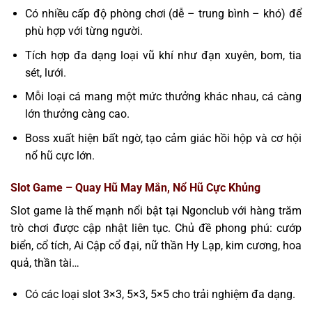
Có nhiều cấp độ phòng chơi (dễ – trung bình – khó) để
phù hợp với từng người.
Tích hợp đa dạng loại vũ khí như đạn xuyên, bom, tia
sét, lưới.
Mỗi loại cá mang một mức thưởng khác nhau, cá càng
lớn thưởng càng cao.
Boss xuất hiện bất ngờ, tạo cảm giác hồi hộp và cơ hội
nổ hũ cực lớn.
Slot Game – Quay Hũ May Mắn, Nổ Hũ Cực Khủng
Slot game là thế mạnh nổi bật tại Ngonclub với hàng trăm
trò chơi được cập nhật liên tục. Chủ đề phong phú: cướp
biển, cổ tích, Ai Cập cổ đại, nữ thần Hy Lạp, kim cương, hoa
quả, thần tài…
Có các loại slot 3×3, 5×3, 5×5 cho trải nghiệm đa dạng.