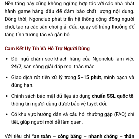
Nền tảng này cũng không ngừng hợp tác với các nhà phát
hành game hàng đầu để đảm bảo chất lượng nội dung.
Đồng thời, Ngonclub phát triển hệ thống cộng đồng người
chơi, tạo ra các sân chơi giải đấu, quay số trúng thưởng để
tăng tính tương tác và gắn bó.
Cam Kết Uy Tín Và Hỗ Trợ Người Dùng
Đội ngũ chăm sóc khách hàng của Ngonclub làm việc
24/7
, sẵn sàng giải đáp mọi thắc mắc.
Giao dịch rút tiền xử lý trong
5–15 phút
, minh bạch và
đúng hạn.
Chính sách bảo mật dữ liệu áp dụng
chuẩn SSL quốc tế
,
thông tin người dùng được bảo vệ tuyệt đối.
Có khu vực hướng dẫn và câu hỏi thường gặp (FAQ) chi
tiết, giúp người mới dễ làm quen.
Với tiêu chí “
an toàn – công bằng – nhanh chóng – thân