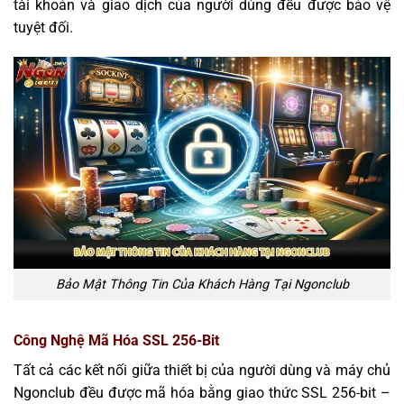
tài khoản và giao dịch của người dùng đều được bảo vệ
tuyệt đối.
Bảo Mật Thông Tin Của Khách Hàng Tại Ngonclub
Công Nghệ Mã Hóa SSL 256-Bit
Tất cả các kết nối giữa thiết bị của người dùng và máy chủ
Ngonclub đều được mã hóa bằng giao thức SSL 256-bit –